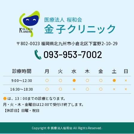
〒802-0023 福岡県北九州市小倉北区下富野2-10-29
093-953-7002
診療時間
⽉
火
水
木
金
土
日
9:00～12:30
〇
〇
●
〇
〇
●
✕
16:30～18:30
〇
〇
✕
〇
〇
✕
✕
●
は、13：00までの診療となります。
月・火・木・金曜日は12:00で受付け終了します。
【休診日】日曜・祝日
Copyright © 医療法人桜和会 All Rights Reserved.