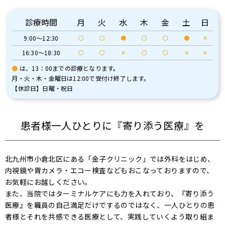
診療時間
⽉
火
水
木
金
土
日
9:00～12:30
〇
〇
●
〇
〇
●
✕
16:30～18:30
〇
〇
✕
〇
〇
✕
✕
●
は、13：00までの診療となります。
月・火・木・金曜日は12:00で受付け終了します。
【休診日】日曜・祝日
患者様一人ひとりに『寄り添う医療』を
北九州市小倉北区にある「金子クリニック」では外科をはじめ、
内視鏡や胃カメラ・エコー検査などもおこなっておりますので、
お気軽にお越しください。
また、当院ではターミナルケアにも力を入れており、『寄り添う
医療』を職員の自己満足だけでするのではなく、一人ひとりの患
者様とそれを共感できる医療として、実践していくよう取り組ま